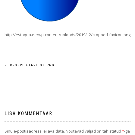
http://estaqua.ee/wp-content/uploads/2019/12/cropped-favicon.png
Navigeerimine
←
CROPPED-FAVICON.PNG
LISA KOMMENTAAR
Sinu e-postiaadressi ei avaldata.
Nõutavad väljad on tähistatud
*
-ga