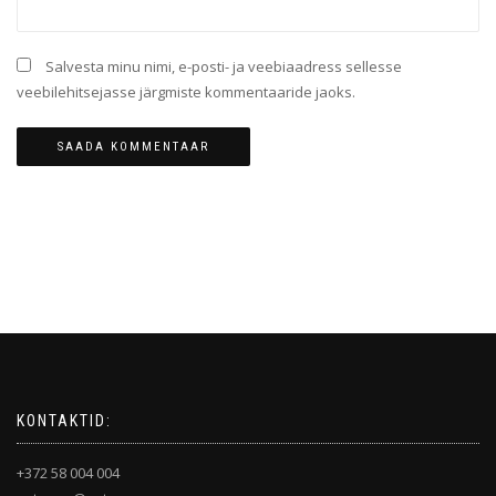
Salvesta minu nimi, e-posti- ja veebiaadress sellesse
veebilehitsejasse järgmiste kommentaaride jaoks.
KONTAKTID:
+372 58 004 004