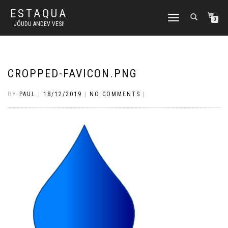
ESTAQUA
TOGGLE
0
JÕUDU ANDEV VESI!
NAVIGATION
CROPPED-FAVICON.PNG
BY
PAUL
|
18/12/2019
|
NO COMMENTS
|