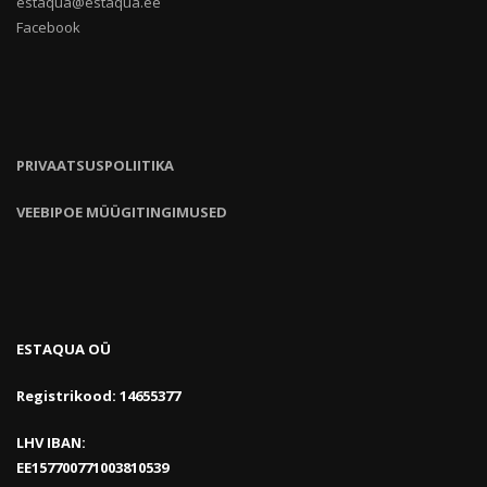
estaqua@estaqua.ee
Facebook
PRIVAATSUSPOLIITIKA
VEEBIPOE MÜÜGITINGIMUSED
ESTAQUA OÜ
Registrikood: 14655377
LHV IBAN:
EE157700771003810539