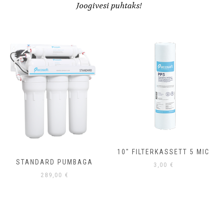
Joogivesi puhtaks!
10″ FILTERKASSETT 5 MIC
BAGA
10″ FILTERKASSET
3,00
€
3,00
€