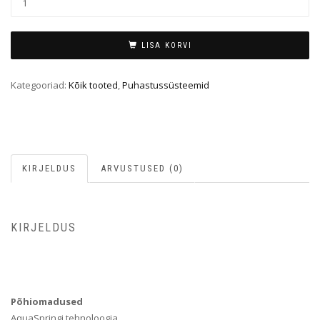
LISA KORVI
Kategooriad:
Kõik tooted
,
Puhastussüsteemid
KIRJELDUS
ARVUSTUSED (0)
KIRJELDUS
Põhiomadused
AquaSpringi tehnoloogia