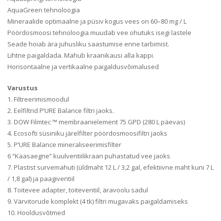
AquaGreen tehnoloogia
Mineraalide optimaalne ja püsiv kogus vees on 60–80 mg / L
Pöördosmoosi tehnoloogia muudab vee ohutuks isegi lastele
Seade hoiab ära juhusliku saastumise enne tarbimist.
Lihtne paigaldada. Mahub kraanikausi alla kappi.
Horisontaalne ja vertikaalne paigaldusvõimalused
Varustus
1. Filtreerimismoodul
2. Eelfiltrid P’URE Balance filtri jaoks.
3. DOW Filmtec ™ membraanielement 75 GPD (280 L päevas)
4. Ecosofti süsiniku järelfilter pöördosmoosifiltri jaoks
5. P’URE Balance mineraliseerimisfilter
6 “Kaasaegne” kuulventiilikraan puhastatud vee jaoks
7. Plastist survemahuti (üldmaht 12 L / 3,2 gal, efektiivne maht kuni 7 L
/ 1,8 gal) ja paagiventiil
8. Toitevee adapter, toiteventiil, äravoolu sadul
9. Värvitorude komplekt (4 tk) filtri mugavaks paigaldamiseks
10. Hooldusvõtmed