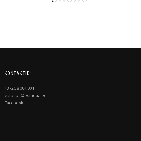
KONTAKTID:
+372 58 004 004
estaqua@estaqua.ee
Facebook