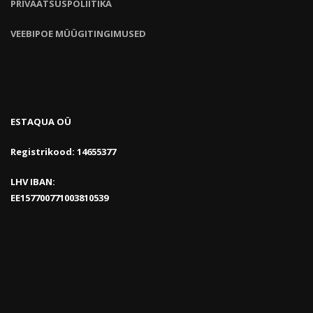
PRIVAATSUSPOLIITIKA
VEEBIPOE MÜÜGITINGIMUSED
ESTAQUA OÜ
Registrikood: 14655377
LHV IBAN:
EE157700771003810539