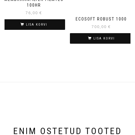
100HR
76,00
€
ECOSOFT ROBUST 1000
LISA KORVI
700,00
€
LISA KORVI
ENIM OSTETUD TOOTED