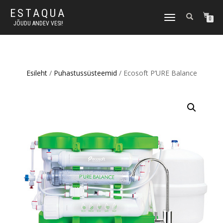
ESTAQUA
TOGGLE
0
JÕUDU ANDEV VESI!
NAVIGATION
Esileht
/
Puhastussüsteemid
/ Ecosoft P’URE Balance