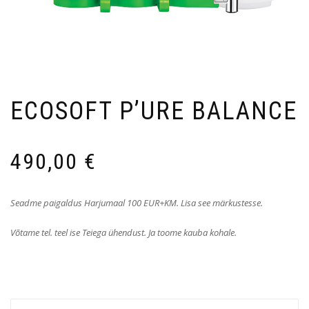
ECOSOFT P’URE BALANCE
490,00
€
Seadme paigaldus Harjumaal 100 EUR+KM.
Lisa see märkustesse.
Võtame tel. teel ise Teiega ühendust. Ja toome kauba kohale.